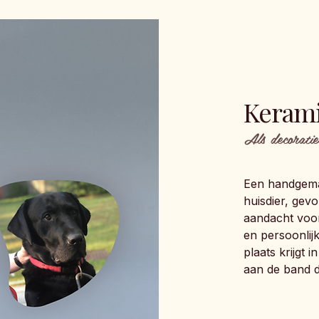
Kerami
Als decoratie
Een handgema
huisdier, gev
aandacht voor
en persoonlij
plaats krijgt 
aan de band di