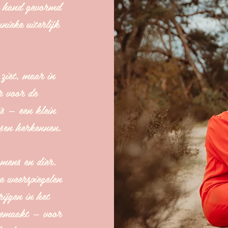
e hand gevormd
nieke uiterlijk
 ziet, maar in
r voor de
s — een klein
nsen herkennen.
 mens en dier.
e weerspiegelen
rijgen in het
dgemaakt — voor