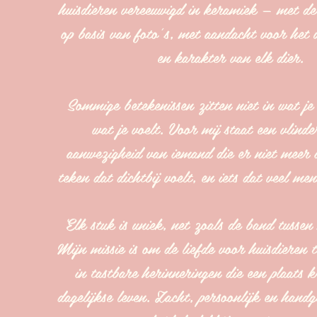
huisdieren vereeuwigd in keramiek — met d
op basis van foto’s, met aandacht voor het u
en karakter van elk dier.
Sommige betekenissen zitten niet in wat je
wat je voelt. Voor mij staat een vlinde
aanwezigheid van iemand die er niet meer i
teken dat dichtbij voelt, en iets dat veel me
Elk stuk is uniek, net zoals de band tussen
Mijn missie is om de liefde voor huisdieren t
in tastbare herinneringen die een plaats k
dagelijkse leven. Zacht, persoonlijk en han