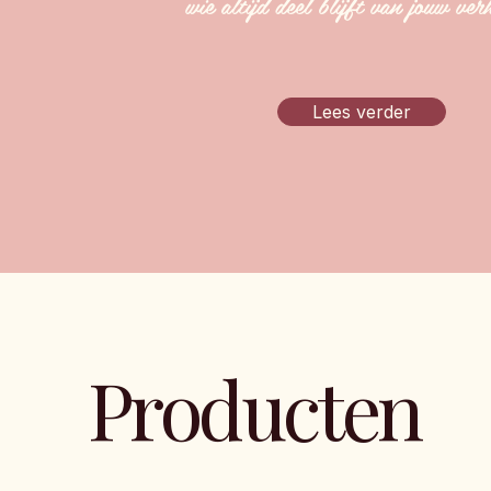
wie altijd deel blijft van jouw ver
Lees verder
Producten