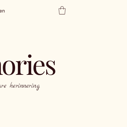
en
ories
e herinnering.