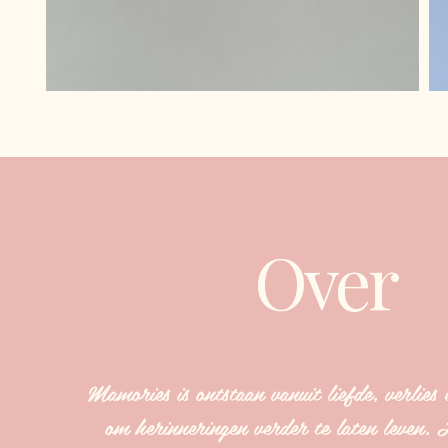
Over
Mamories is ontstaan vanuit liefde, verlies 
om herinneringen verder te laten leven.